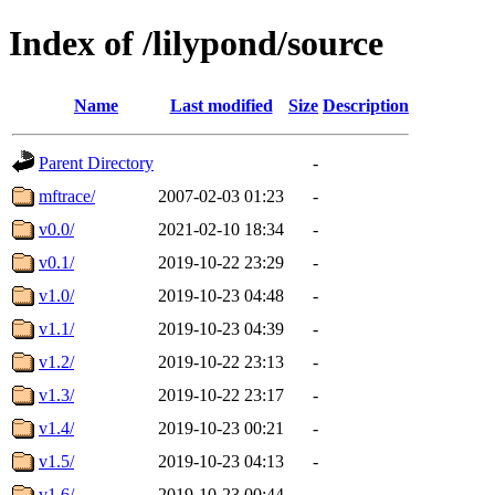
Index of /lilypond/source
Name
Last modified
Size
Description
Parent Directory
-
mftrace/
2007-02-03 01:23
-
v0.0/
2021-02-10 18:34
-
v0.1/
2019-10-22 23:29
-
v1.0/
2019-10-23 04:48
-
v1.1/
2019-10-23 04:39
-
v1.2/
2019-10-22 23:13
-
v1.3/
2019-10-22 23:17
-
v1.4/
2019-10-23 00:21
-
v1.5/
2019-10-23 04:13
-
v1.6/
2019-10-23 00:44
-